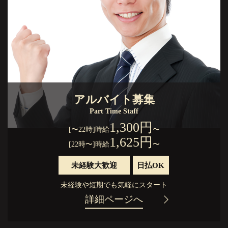
アルバイト募集
Part Time Staff
1,300円
[〜22時]時給
〜
1,625円
[22時〜]時給
〜
未経験大歓迎
日払OK
未経験や短期でも気軽にスタート
詳細ページへ