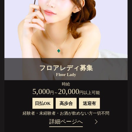
フロアレディ募集
Floor Lady
時給
5,000
20,000
円
～
円以上可能
日払OK
高歩合
送迎有
経験者
・
未経験者
・
お酒が飲めない方
一切不問
詳細ページへ