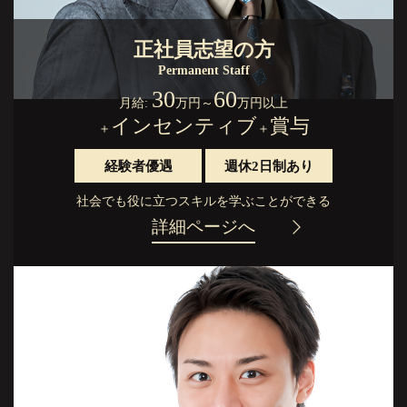
正社員志望の方
Permanent Staff
30
60
月給:
万円
～
万円以上
インセンティブ
賞与
＋
＋
経験者優遇
週休2日制あり
社会でも役に立つスキルを学ぶことができる
詳細ページへ