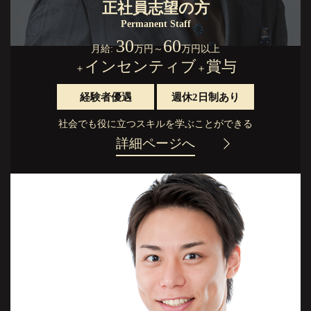
正社員志望の方
Permanent Staff
30
60
月給:
万円
～
万円以上
インセンティブ
賞与
＋
＋
経験者優遇
週休2日制あり
社会でも役に立つスキルを学ぶことができる
詳細ページへ