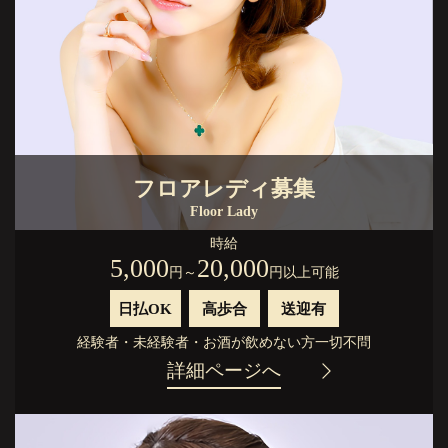
フロアレディ募集
Floor Lady
時給
5,000
20,000
円
～
円以上可能
日払OK
高歩合
送迎有
経験者
・
未経験者
・
お酒が飲めない方
一切不問
詳細ページへ